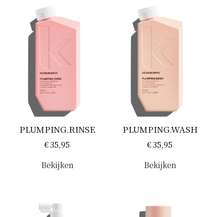
• Kleurpigmenten
• Beschermt en verbetert
• Neutraliseert ongewenste tonen
• Creëert glans
• Voedt met vocht
PLUMPING.RINSE
PLUMPING.WASH
€ 35,95
€ 35,95
Bekijken
Bekijken