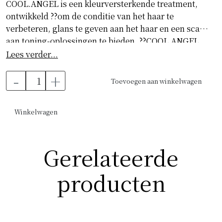
COOL.ANGEL is een kleurversterkende treatment,
ontwikkeld ??om de conditie van het haar te
verbeteren, glans te geven aan het haar en een scala
aan toning-oplossingen te bieden. ??COOL.ANGEL
versterkt astinten voor een koele afwerking van het
Lees verder...
haar. Daarnaast bevat de treatment Green Tea, Olive
-
+
Leaf en Grape Seed om het haar te hydrateren en
Toevoegen aan winkelwagen
een lipglossachtige glans te geven.
Winkelwagen
How To Use
Breng COOL.ANGEL aan op net gewassen haar.
Gerelateerde
Masseer het in op haar en hoofdhuid. Laat het 3 ? 5
minuten inwerken en spoel het uit.
producten
KEY BENEFITS
• Parabeen- en sulfaatvrij