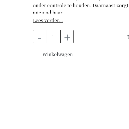
onder controle te houden. Daarnaast zorgt
uitziend haar.
Lees verder...
How To Use
-
+
Voor een ALL DAY VOLUMISING & PERFECT
het föhnen en/of stylen aan op vochtig haar
Winkelwagen
KEY BENEFITS
• Parabeenvrij
• Geeft veel volume
• Voegt glans toe
• Langdurige hold
• Gewichtloos
• Rijk aan antioxidanten
• Houdt flyaways onder controle