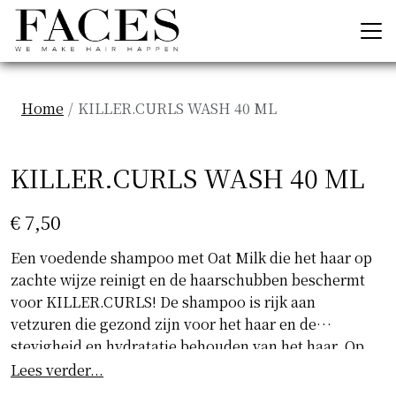
Home
KILLER.CURLS WASH 40 ML
Previous
Next
KILLER.CURLS WASH 40 ML
€ 7,50
Een voedende shampoo met Oat Milk die het haar op
zachte wijze reinigt en de haarschubben beschermt
voor KILLER.CURLS! De shampoo is rijk aan
vetzuren die gezond zijn voor het haar en de
stevigheid en hydratatie behouden van het haar. Op
deze manier wordt de textuur voor gezond en
Lees verder...
glanzend haar verbeterd.